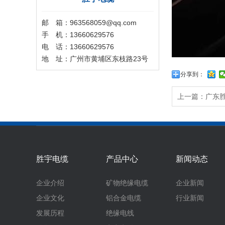
邮 箱：963568059@qq.com
手 机：13660629576
电 话：13660629576
地 址：广州市黄埔区东枝路23号
分享到：
上一篇：
广东
胜宇电缆
产品中心
新闻动态
企业介绍
矿物绝缘电缆
企业新闻
企业文化
铝合金电缆
行业新闻
发展历程
绝缘电线