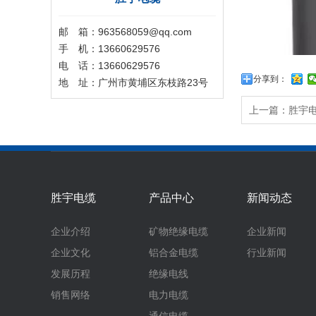
邮 箱：963568059@qq.com
手 机：13660629576
电 话：13660629576
分享到：
地 址：广州市黄埔区东枝路23号
上一篇：
胜宇
胜宇电缆
产品中心
新闻动态
企业介绍
矿物绝缘电缆
企业新闻
企业文化
铝合金电缆
行业新闻
发展历程
绝缘电线
销售网络
电力电缆