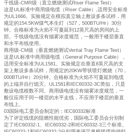
干线级-CMR级（直立燃烧测试Riser Flame Test）
这是UL标准中商用级电缆（Riser Cable）,适用安全标准
为UL1666。实验规定在模拟直立轴上敷设多条试样，用
规定的154.5KW煤气本生灯（527，500BTU/Hr）30分
钟。合格标准为火焰不可蔓延到12英尺高的房间的上
部。干线级电缆没有烟雾浓度规范，一般用于楼层垂直
和水平布线使用。
商用级-CM级（垂直燃烧测试Vertial Tray Flame Test）
这是UL标准中商用级电缆（General Purpose Cable），
适用安全标准为UL1581。实验规定在垂直8英尺高的支
架上敷设多条试样，用规定的20KW带状喷灯燃烧（70，
000BTU/Hr）20分钟。合格标准为火焰不可蔓延到电缆
的上端并自行熄灭。UL1581和IEC60332-3C类似，只是
敷设电缆根数不同。商用级电缆没有烟雾浓度规范，一
般仅应用于同一楼层的水平走线，不应用于楼层的垂直
布线上。
03国际电工委员会制定的：IEC60332标准
为了评定线缆的阻燃性能优劣，国际电工委员会分别制
定了IEC60332-1、IEC60332-2和IEC60332-3三个标准。
IEC60332-1和IEC60332-2分别用来评定单根线缆按倾斜