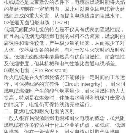
根线缆还是成束敷设的条件下，电缆被燃烧时能将火焰
的蔓延控制在一定范围内，因此可以避免因电缆着火延
燃而造成的重大灾害，从而提高电缆线路的阻燃水平。
02低烟无卤阻燃电缆（LSZH）
低烟无卤阻燃电缆的特点是不仅具有优良的阻燃性能，
而且构成低烟无卤阻燃电缆的材料不含卤素，燃烧时的
腐蚀性和毒性较低，产生极少量的烟雾，从而减少了对
人体、仪器及设备的损害，有利于发生火灾时的及时救
援。低烟无卤阻燃电缆虽然具有优良阻燃性、耐腐蚀性
及低烟密度，但其机械和电气性能比普通电缆稍差。
03耐火电缆（Fire Resistant）
耐火电缆是在火焰燃烧情况下能保持一定时间的正常运
行，可保持线路的完整性（Circuit Intergrity）。耐火阻
燃电缆燃烧时产生的酸气烟雾量少，耐火阻燃性能大大
提高，特别是在燃烧时，伴随着水喷淋和机械打击震动
的情况下，电缆仍可保持线路完整运行。
二、阻燃电缆和耐火电缆的区别
一般人很容易混淆阻燃电缆和耐火电缆的概念，虽然阻
燃电缆有许多较适用于化工企业的优点，如低卤、低烟
阻燃等，但在一般情况下，耐火电缆可以取代阻燃电