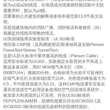
级为a1或a2的线缆，在电缆或光缆燃烧性能试验中无防
腐要求时，默认为a3级。
③重要的公共建筑的解释请参阅本规范第13.9节条文说
明。
④是指建筑物内的消防广播、消防电话和避难层（间）
视频监控缆线等明敷的情况。
02美国保险商实验室标准：UL 910标准
增压级-CMP级（送风燃烧测试/斯泰钠风道实验Plenum
FlameTest/Steiner TunnelTest）
这是UL防火标准中要求最高的电缆（Plenum Cable），
适用安全标准为UL910，实验规定在装置的水平风道上
敷设多条试样，用87.9KW煤气本生灯（300，
000BTU/Hr）燃烧20分钟。合格标准为火焰不可延伸到
距煤气本生灯火焰前端5英尺以外。光密度的峰值最大为
0.5，平均密度值最大为0.15。这种CMP电缆通常安装在
通风管道或空气处理设备使用的空气回流增压系统中，
被加拿大和美国所认可采用。符合UL910标准的
FEP/PLENUM材料，阻燃性能要比符合IEC60332-1及
IEC60332-3标准的低烟无卤材料的阻燃性能好。